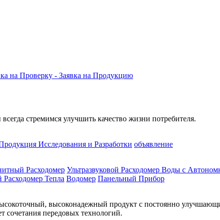
вка на Проверку
- Заявка на Продукцию
всегда стремимся улучшить качество жизни потребителя.
Продукция
Исследования и Разработки
объявление
нитный Расходомер
Ультразвуковой Расходомер Воды с Автоно
й Расходомер Тепла
Водомер
Панельный Прибор
высокоточный, высоконадежный продукт с постоянно улучшающ
чет сочетания передовых технологий.