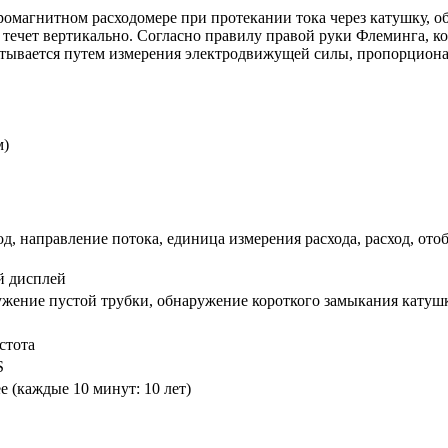
ромагнитном расходомере при протекании тока через катушку, о
ть течет вертикально. Согласно правилу правой руки Флеминга, 
тывается путем измерения электродвижущей силы, пропорциональ
м)
, направление потока, единица измерения расхода, расход, ото
й дисплей
ужение пустой трубки, обнаружение короткого замыкания катуш
стота
S
е (каждые 10 минут: 10 лет)