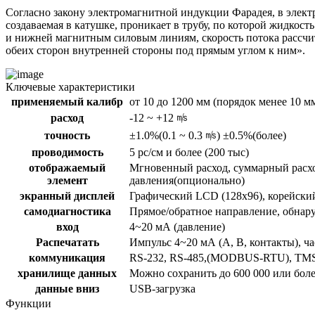
Согласно закону электромагнитной индукции Фарадея, в элект
создаваемая в катушке, проникает в трубу, по которой жидкос
и нижней магнитным силовым линиям, скорость потока рассчи
обеих сторон внутренней стороны под прямым углом к ним».
Ключевые характеристики
применяемый калибр
от 10 до 1200 мм (порядок менее 10 м
расход
-12 ~ +12 ㎧
точность
±1.0%(0.1 ~ 0.3 ㎧) ±0.5%(более)
проводимость
5 pc/см и более (200 тыс)
отображаемый
Мгновенный расход, суммарный расход
элемент
давления(опционально)
экранный дисплей
Графический LCD (128x96), корейски
самодиагностика
Прямое/обратное направление, обнар
вход
4~20 мА (давление)
Распечатать
Импульс 4~20 мА (A, B, контакты), ча
коммуникация
RS-232, RS-485,(MODBUS-RTU), TM
хранилище данных
Можно сохранить до 600 000 или боле
данные вниз
USB-загрузка
Функции