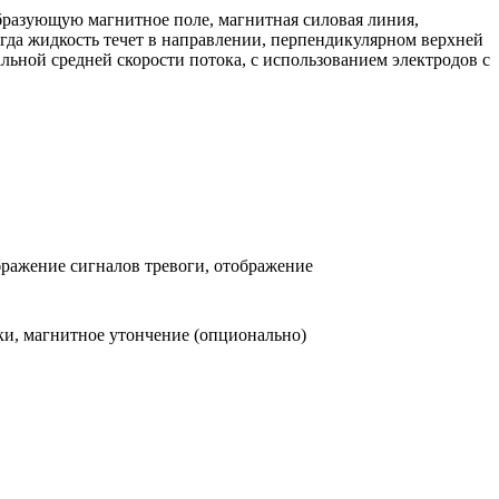
бразующую магнитное поле, магнитная силовая линия,
когда жидкость течет в направлении, перпендикулярном верхней
ной средней скорости потока, с использованием электродов с
бражение сигналов тревоги, отображение
ки, магнитное утончение (опционально)