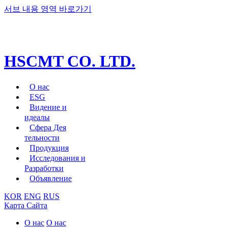
서브 내용 영역 바로가기
HSCMT СО. LTD.
О нас
ESG
Видение и
идеалы
Сфера Дея
тельности
Продукция
Исследования и
Разработки
Объявление
KOR
ENG
RUS
Карта Сайта
О нас
О нас