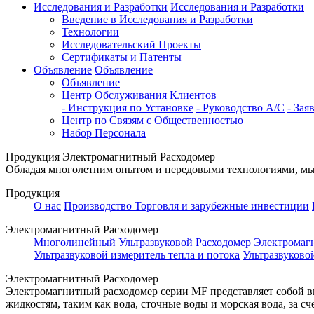
Исследования и Разработки
Исследования и Разработки
Введение в Исследования и Разработки
Технологии
Исследовательский Проекты
Сертификаты и Патенты
Объявление
Объявление
Объявление
Центр Обслуживания Клиентов
- Инструкция по Установке
- Руководство А/С
- Зая
Центр по Связям с Общественностью
Набор Персонала
Продукция
Электромагнитный Расходомер
Обладая многолетним опытом и передовыми технологиями, мы 
Продукция
О нас
Производство
Торговля и зарубежные инвестиции
Электромагнитный Расходомер
Многолинейный Ультразвуковой Расходомер
Электромаг
Ультразвуковой измеритель тепла и потока
Ультразвуково
Электромагнитный Расходомер
Электромагнитный расходомер серии MF представляет собой 
жидкостям, таким как вода, сточные воды и морская вода, за с