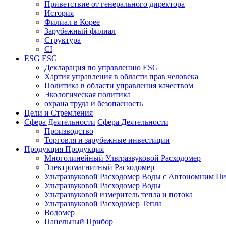
Приветствие от генерального директора
История
Филиал в Корее
Зарубежный филиал
Структура
CI
ESG
ESG
Декларация по управлению ESG
Хартия управления в области прав человека
Политика в области управления качеством
Экологическая политика
охрана труда и безопасность
Цели и Стремления
Сфера Деятельности
Сфера Деятельности
Производство
Торговля и зарубежные инвестиции
Продукция
Продукция
Многолинейный Ультразвуковой Расходомер
Электромагнитный Расходомер
Ультразвуковой Расходомер Воды с Автономним П
Ультразвуковой Расходомер Воды
Ультразвуковой измеритель тепла и потока
Ультразвуковой Расходомер Тепла
Водомер
Панельный Прибор