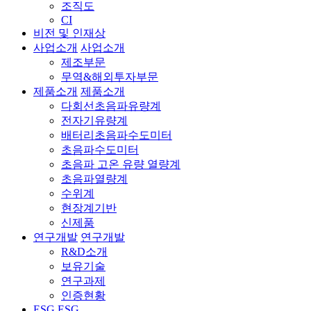
조직도
CI
비전 및 인재상
사업소개
사업소개
제조부문
무역&해외투자부문
제품소개
제품소개
다회선초음파유량계
전자기유량계
배터리초음파수도미터
초음파수도미터
초음파 고온 유량 열량계
초음파열량계
수위계
현장계기반
신제품
연구개발
연구개발
R&D소개
보유기술
연구과제
인증현황
ESG
ESG